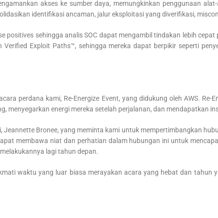
engamankan akses ke sumber daya, memungkinkan penggunaan alat-al
asikan identifikasi ancaman, jalur eksploitasi yang diverifikasi, misco
 positives sehingga analis SOC dapat mengambil tindakan lebih cepat 
Verified Exploit Paths™, sehingga mereka dapat berpikir seperti pen
cara perdana kami, Re-Energize Event, yang didukung oleh AWS. Re-
g, menyegarkan energi mereka setelah perjalanan, dan mendapatkan insp
 Jeannette Bronee, yang meminta kami untuk mempertimbangkan hubungan 
pat membawa niat dan perhatian dalam hubungan ini untuk mencapai k
k melakukannya lagi tahun depan.
mati waktu yang luar biasa merayakan acara yang hebat dan tahun ya