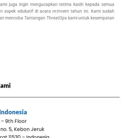
 Kami juga ingin mengucapkan terima kasih kepada semua
n aspek edukatif di acara re:Invent tahun ini. Kami sudah
l dan mencoba Tantangan ThreatOps kami untuk kesempatan
Kami
 Indonesia
– 9th Floor
 no. 5, Kebon Jeruk
rat 11530 – Indonesia