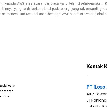
asih kepada AWS atas acara luar biasa yang telah diselenggarakan.
ainnya yang telah berkontribusi pada energi yang tak tertandingi da
a bisa menemukan SentinelOne di berbagai AWS summits secara globa
Kontak 
nesia, yang
PT iLogo
a berperan
AKR Tower 
 produk
Jl. Panjang
Jakarta Ba