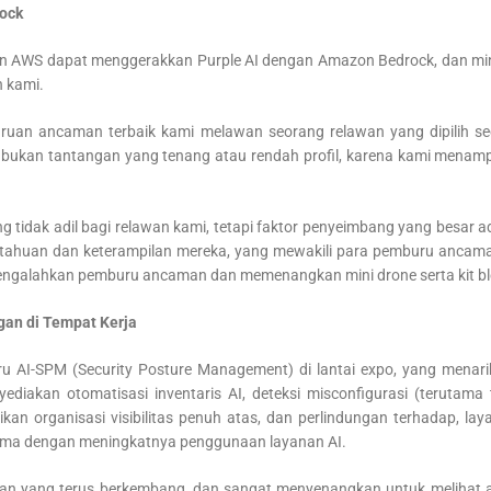
ock
 AWS dapat menggerakkan Purple AI dengan Amazon Bedrock, dan min
n kami.
buruan ancaman terbaik kami melawan seorang relawan yang dipilih s
 bukan tantangan yang tenang atau rendah profil, karena kami menampi
g tidak adil bagi relawan kami, tetapi faktor penyeimbang yang besar 
ahuan dan keterampilan mereka, yang mewakili para pemburu ancaman 
 mengalahkan pemburu ancaman dan memenangkan mini drone serta kit bl
an di Tempat Kerja
ru AI-SPM (Security Posture Management) di lantai expo, yang menar
nyediakan otomatisasi inventaris AI, deteksi misconfigurasi (terutam
n organisasi visibilitas penuh atas, dan perlindungan terhadap, lay
rutama dengan meningkatnya penggunaan layanan AI.
dan yang terus berkembang, dan sangat menyenangkan untuk melihat 