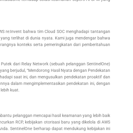
ta AWS re:Invent bahwa tim Cloud SOC menghadapi tantangan
yang terlihat di dunia nyata. Kami juga mendengar bahwa
 kurangnya konteks serta pemeringkatan dari pemberitahuan
an Putek dari Relay Network (sebuah pelanggan SentinelOne)
 yang berjudul, “Mendorong Hasil Nyata dengan Pendekatan
dapi saat ini, dan mengusulkan pendekatan proaktif dan
nnya dalam mengimplementasikan pendekatan ini, dengan
ebih kuat.
bantu pelanggan mencapai hasil keamanan yang lebih baik
urkan RCP, kebijakan otorisasi baru yang dikelola di AWS
nda. SentinelOne berharap dapat mendukung kebijakan ini