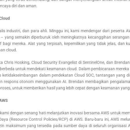
caya diri dan aman.
Cloud
alis industri, dan para ahli. Minggu ini, kami mendengar dari peser
 – yang semakin diperburuk oleh meningkatnya kecanggihan serangan 
f bagi mereka. Alat yang terpisah, kepemilikan yang tidak jelas, dan
an cloud.
ka Chris Hosking, Cloud Security Evangelist di SentinelOne, dan Brend
ang berbeda untuk mendekati keamanan cloud. Dalam pembicaraan mereka
 ketidakseimbangan dalam pendekatan Cloud SOC, tantangan yang diha
 dan respons otonom menggunakan AI. Brendan membagikan pengalama
oses, untuk memberikan hasil yang lebih cepat dengan keamanan yang l
 AWS
, kami dengan senang hati melanjutkan inovasi bersama AWS untuk mem
a (Resource Control Policies/RCP) di AWS. Baru-baru ini, AWS melunc
zin maksimum yang tersedia pada sumber daya di seluruh organisasi A