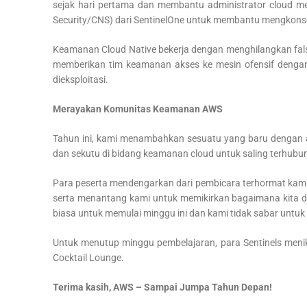
sejak hari pertama dan membantu administrator cloud m
Security/CNS) dari SentinelOne untuk membantu mengkonsolid
Keamanan Cloud Native bekerja dengan menghilangkan false
memberikan tim keamanan akses ke mesin ofensif dengan 
dieksploitasi.
Merayakan Komunitas Keamanan AWS
Tahun ini, kami menambahkan sesuatu yang baru dengan a
dan sekutu di bidang keamanan cloud untuk saling terhubun
Para peserta mendengarkan dari pembicara terhormat kami,
serta menantang kami untuk memikirkan bagaimana kita da
biasa untuk memulai minggu ini dan kami tidak sabar untu
Untuk menutup minggu pembelajaran, para Sentinels menik
Cocktail Lounge.
Terima kasih, AWS – Sampai Jumpa Tahun Depan!