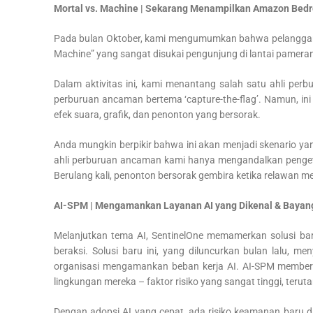
Mortal vs. Machine | Sekarang Menampilkan Amazon Bedr
Pada bulan Oktober, kami mengumumkan bahwa pelanggan
Machine” yang sangat disukai pengunjung di lantai pamera
Dalam aktivitas ini, kami menantang salah satu ahli per
perburuan ancaman bertema ‘capture-the-flag’. Namun, ini
efek suara, grafik, dan penonton yang bersorak.
Anda mungkin berpikir bahwa ini akan menjadi skenario yan
ahli perburuan ancaman kami hanya mengandalkan penget
Berulang kali, penonton bersorak gembira ketika relawan
AI-SPM | Mengamankan Layanan AI yang Dikenal & Bayang
Melanjutkan tema AI, SentinelOne memamerkan solusi ba
beraksi. Solusi baru ini, yang diluncurkan bulan lalu, me
organisasi mengamankan beban kerja AI. AI-SPM memberika
lingkungan mereka – faktor risiko yang sangat tinggi, te
Dengan adopsi AI yang cepat, ada risiko keamanan baru 