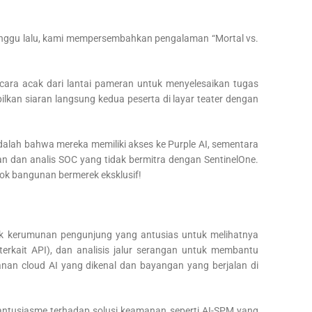
ggu lalu, kami mempersembahkan pengalaman “Mortal vs.
ecara acak dari lantai pameran untuk menyelesaikan tugas
lkan siaran langsung kedua peserta di layar teater dengan
adalah bahwa mereka memiliki akses ke Purple AI, sementara
dan analis SOC yang tidak bermitra dengan SentinelOne.
ok bangunan bermerek eksklusif!
ik kerumunan pengunjung yang antusias untuk melihatnya
a terkait API), dan analisis jalur serangan untuk membantu
anan cloud AI yang dikenal dan bayangan yang berjalan di
antusiasme terhadap solusi keamanan seperti AI-SPM yang