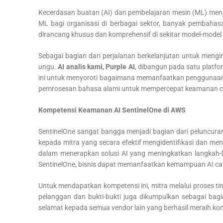
Kecerdasan buatan (AI) dan pembelajaran mesin (ML) menja
ML bagi organisasi di berbagai sektor, banyak pembahas
dirancang khusus dan komprehensif di sekitar model-model i
Sebagai bagian dari perjalanan berkelanjutan untuk mengi
ungu.
AI analis kami, Purple AI
, dibangun pada satu platf
ini untuk menyoroti bagaimana memanfaatkan penggunaan j
pemrosesan bahasa alami untuk mempercepat keamanan cl
Kompetensi Keamanan AI SentinelOne di AWS
SentinelOne sangat bangga menjadi bagian dari peluncura
kepada mitra yang secara efektif mengidentifikasi dan me
dalam menerapkan solusi AI yang meningkatkan langkah-l
SentinelOne, bisnis dapat memanfaatkan kemampuan AI c
Untuk mendapatkan kompetensi ini, mitra melalui proses t
pelanggan dan bukti-bukti juga dikumpulkan sebagai bagi
selamat kepada semua vendor lain yang berhasil meraih ko