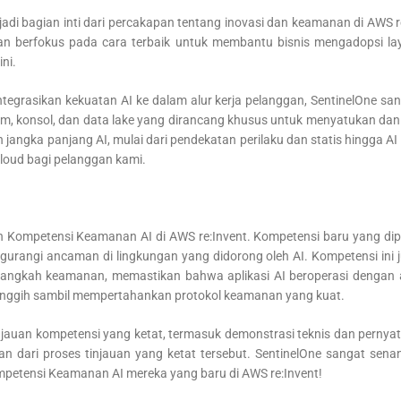
di bagian inti dari percakapan tentang inovasi dan keamanan di AWS 
an berfokus pada cara terbaik untuk membantu bisnis mengadopsi la
ni.
ntegrasikan kekuatan AI ke dalam alur kerja pelanggan, SentinelOne 
orm, konsol, dan data lake yang dirancang khusus untuk menyatukan 
angka panjang AI, mulai dari pendekatan perilaku dan statis hingga 
oud bagi pelanggan kami.
n Kompetensi Keamanan AI di AWS re:Invent. Kompetensi baru yang di
ngurangi ancaman di lingkungan yang didorong oleh AI. Kompetensi in
angkah keamanan, memastikan bahwa aplikasi AI beroperasi dengan a
anggih sambil mempertahankan protokol keamanan yang kuat.
injauan kompetensi yang ketat, termasuk demonstrasi teknis dan pernya
an dari proses tinjauan yang ketat tersebut. SentinelOne sangat se
mpetensi Keamanan AI mereka yang baru di AWS re:Invent!