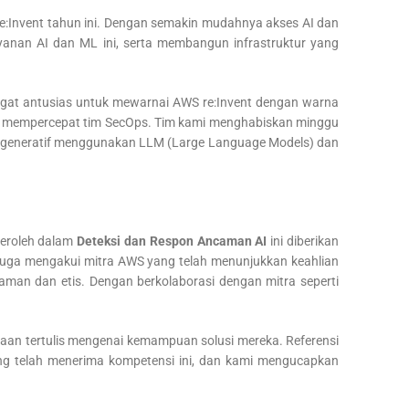
re:Invent tahun ini. Dengan semakin mudahnya akses AI dan
yanan AI dan ML ini, serta membangun infrastruktur yang
sangat antusias untuk mewarnai AWS re:Invent dengan warna
dan mempercepat tim SecOps. Tim kami menghabiskan minggu
AI generatif menggunakan LLM (Large Language Models) dan
peroleh dalam
Deteksi dan Respon Ancaman AI
ini diberikan
i juga mengakui mitra AWS yang telah menunjukkan keahlian
man dan etis. Dengan berkolaborasi dengan mitra seperti
taan tertulis mengenai kemampuan solusi mereka. Referensi
nang telah menerima kompetensi ini, dan kami mengucapkan