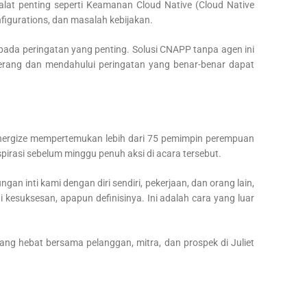
at penting seperti Keamanan Cloud Native (Cloud Native
nfigurations, dan masalah kebijakan.
pada peringatan yang penting. Solusi CNAPP tanpa agen ini
yerang dan mendahului peringatan yang benar-benar dapat
Energize mempertemukan lebih dari 75 pemimpin perempuan
irasi sebelum minggu penuh aksi di acara tersebut.
inti kami dengan diri sendiri, pekerjaan, dan orang lain,
esuksesan, apapun definisinya. Ini adalah cara yang luar
ng hebat bersama pelanggan, mitra, dan prospek di Juliet