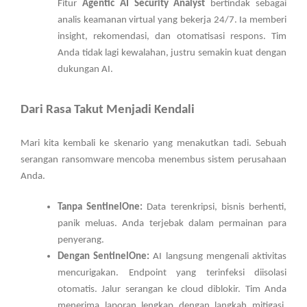
Fitur
Agentic AI Security Analyst
bertindak sebagai
analis keamanan virtual yang bekerja 24/7. Ia memberi
insight, rekomendasi, dan otomatisasi respons. Tim
Anda tidak lagi kewalahan, justru semakin kuat dengan
dukungan AI.
Dari Rasa Takut Menjadi Kendali
Mari kita kembali ke skenario yang menakutkan tadi. Sebuah
serangan ransomware mencoba menembus sistem perusahaan
Anda.
Tanpa SentinelOne:
Data terenkripsi, bisnis berhenti,
panik meluas. Anda terjebak dalam permainan para
penyerang.
Dengan SentinelOne:
AI langsung mengenali aktivitas
mencurigakan. Endpoint yang terinfeksi diisolasi
otomatis. Jalur serangan ke cloud diblokir. Tim Anda
menerima laporan lengkap dengan langkah mitigasi.